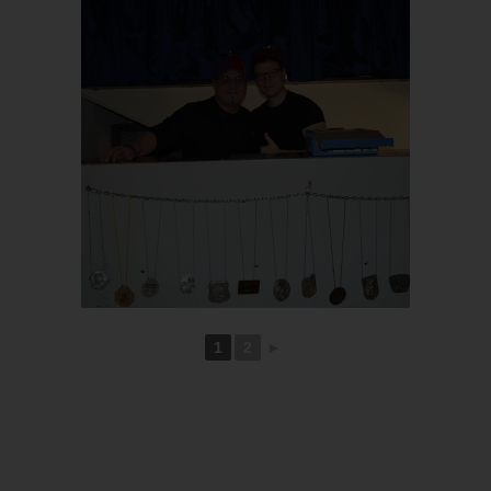
1
2
►