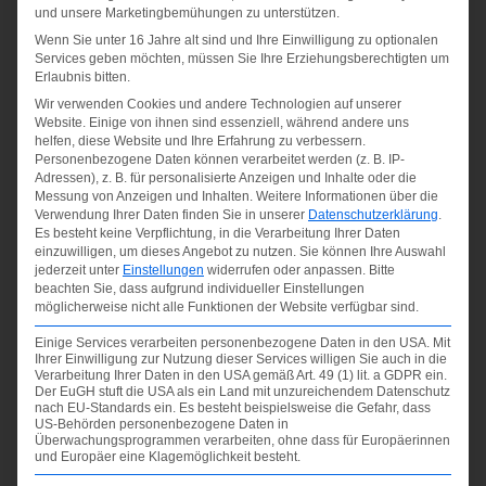
und unsere Marketingbemühungen zu unterstützen.
Wenn Sie unter 16 Jahre alt sind und Ihre Einwilligung zu optionalen
Services geben möchten, müssen Sie Ihre Erziehungsberechtigten um
Erlaubnis bitten.
Wir verwenden Cookies und andere Technologien auf unserer
Website. Einige von ihnen sind essenziell, während andere uns
helfen, diese Website und Ihre Erfahrung zu verbessern.
Personenbezogene Daten können verarbeitet werden (z. B. IP-
Ehrennachmittag 2021
Adressen), z. B. für personalisierte Anzeigen und Inhalte oder die
Messung von Anzeigen und Inhalten.
Weitere Informationen über die
Verwendung Ihrer Daten finden Sie in unserer
Datenschutzerklärung
.
13.11.2021
Es besteht keine Verpflichtung, in die Verarbeitung Ihrer Daten
einzuwilligen, um dieses Angebot zu nutzen.
Sie können Ihre Auswahl
Jubilare und gutes Essen.
jederzeit unter
Einstellungen
widerrufen oder anpassen.
Bitte
Unsere Mitgliederehrung hatte Beides !
beachten Sie, dass aufgrund individueller Einstellungen
möglicherweise nicht alle Funktionen der Website verfügbar sind.
Einige Services verarbeiten personenbezogene Daten in den USA. Mit
ZUR GALERIE
Ihrer Einwilligung zur Nutzung dieser Services willigen Sie auch in die
Verarbeitung Ihrer Daten in den USA gemäß Art. 49 (1) lit. a GDPR ein.
Der EuGH stuft die USA als ein Land mit unzureichendem Datenschutz
nach EU-Standards ein. Es besteht beispielsweise die Gefahr, dass
US-Behörden personenbezogene Daten in
Überwachungsprogrammen verarbeiten, ohne dass für Europäerinnen
und Europäer eine Klagemöglichkeit besteht.