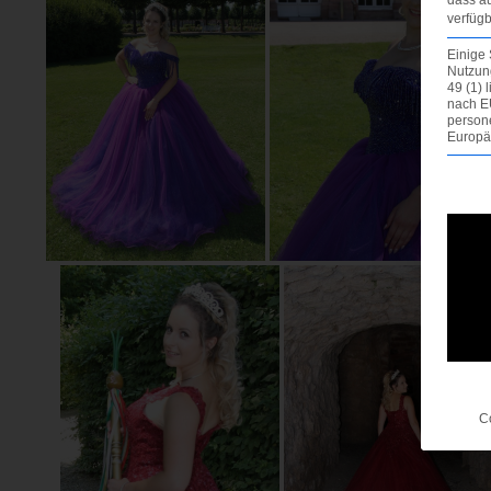
verfügb
Einige 
Nutzung
49 (1) 
nach E
person
Europä
Es fo
C