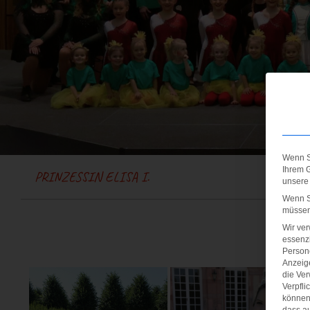
Wenn Si
Ihrem G
PRINZESSIN ELISA I.
unsere
Wenn Si
müssen 
Wir ve
essenzi
Persone
Anzeig
die Ver
Verpfli
können 
dass au