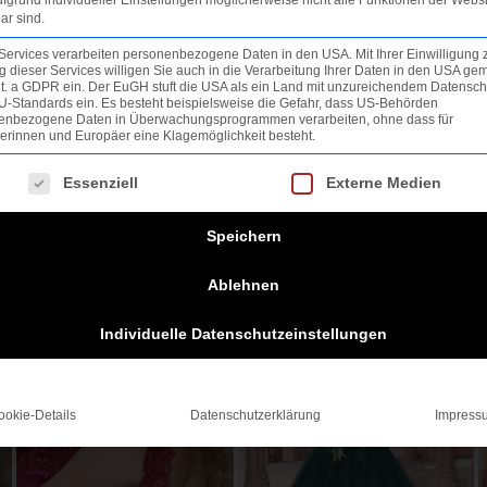
ar sind.
Services verarbeiten personenbezogene Daten in den USA. Mit Ihrer Einwilligung 
 dieser Services willigen Sie auch in die Verarbeitung Ihrer Daten in den USA gem
lit. a GDPR ein. Der EuGH stuft die USA als ein Land mit unzureichendem Datensch
U-Standards ein. Es besteht beispielsweise die Gefahr, dass US-Behörden
enbezogene Daten in Überwachungsprogrammen verarbeiten, ohne dass für
erinnen und Europäer eine Klagemöglichkeit besteht.
lgt eine Liste der Service-Gruppen, für die eine Einwill
Essenziell
Externe Medien
Speichern
Ablehnen
Individuelle Datenschutzeinstellungen
ookie-Details
Datenschutzerklärung
Impress