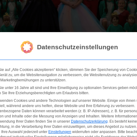
Datenschutzeinstellungen
e auf „Alle Cookies akzeptieren“ klicken, stimmen Sie der Speicherung von Cooki
erät zu, um die Websitenavigation zu verbessern, die Websitenutzung zu analysi
 Marketingbemühungen zu unterstützen.
e unter 16 Jahre alt sind und Ihre Einwilligung zu optionalen Services geben möc
Sie Ihre Erziehungsberechtigten um Erlaubnis bitten.
rwenden Cookies und andere Technologien auf unserer Website. Einige von ihnen 
ell, während andere uns helfen, diese Website und Ihre Erfahrung zu verbessern.
nbezogene Daten können verarbeitet werden (z. B. IP-Adressen), z. B. für persona
en und Inhalte oder die Messung von Anzeigen und Inhalten.
Weitere Informatione
wendung Ihrer Daten finden Sie in unserer
Datenschutzerklärung
.
Es besteht keine
chtung, in die Verarbeitung Ihrer Daten einzuwilligen, um dieses Angebot zu nutzen.
Ihre Auswahl jederzeit unter
Einstellungen
widerrufen oder anpassen.
Bitte beach
fgrund individueller Einstellungen möglicherweise nicht alle Funktionen der Websi