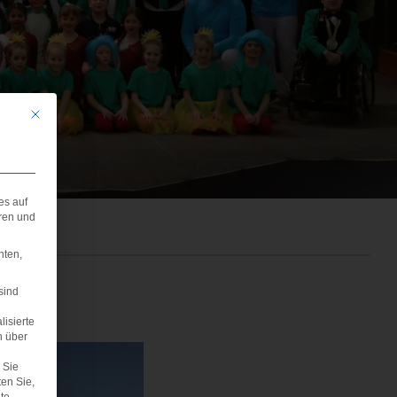
Mit diesem Button wird der Dialog geschlossen. Seine Funktionalität ist iden
es auf
eren und
hten,
sind
lisierte
n über
Sie
ten Sie,
te