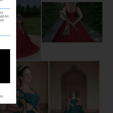
zur
äß Art.
utz
igung erteilt werden kann. Die erste Service-Gruppe ist e
um