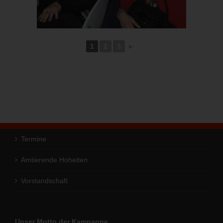
1
2
3
►
Termine
Amtierende Hoheiten
Vorstandschaft
Unser Motto der Kampagne