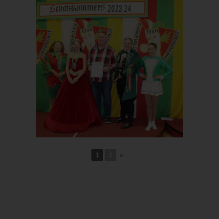
1
2
►